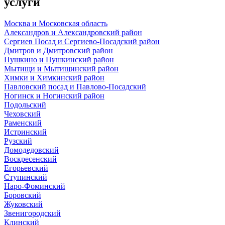
услуги
Москва и Московская область
Александров и Александровский район
Сергиев Посад и Сергиево-Посадский район
Дмитров и Дмитровский район
Пушкино и Пушкинский район
Мытищи и Мытищинский район
Химки и Химкинский район
Павловский посад и Павлово-Посадский
Ногинск и Ногинский район
Подольский
Чеховский
Раменский
Истринский
Рузский
Домодедовский
Воскресенский
Егорьевский
Ступинский
Наро-Фоминский
Боровский
Жуковский
Звенигородский
Клинский