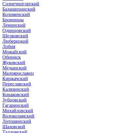
Солнечногорский
Балашихинский
Коломенский
Бронницы
Ленинский
Одинцовский
Щелковский
Люберецкий
Лобня
Можайский
Обнинск
Жуковский
Медынский
Малоярославец
Киржачский
Переславский
Калязинский
Конаковский
Зубцовский
Гагаринский
Михайловский
Волоколамский
Лотошинский
Шаховской
Талдомский