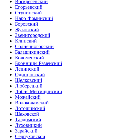
Воскресенский
Егорьевский
Ступинский
Наро-Фоминский
Боровский
Жуковский
Звенигородский
Клинский
Солнечногорский
Балашихинский
Коломенский
Бронницы Раменский
Ленинский
Одинцовский
Щелковский
Люберецкий
Лобня Мытищинский
Можайский
Волоколамский
Лотошинский
Шаховской
Талдомский
Луховицкий
Зарайский
Серпуховской